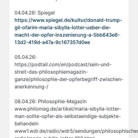
04.04.26: Spiegel
https://www.spiegel.de/kultur/donald-trump-
gil-ofarim-maria-sibylla-lotter-ueber-die-
macht-der-opfer-inszenierung-a-5bb643e6-
13d2-419d-a47a-9c167357d0ee
05.04.26:
https://podtail.com/en/podcast/sein-und-
streit-das-philosophiemagazin-
ganze/philosophie-der-opferbegriff-zwischen-
anerkennung-/
08.04.26: Philosophie-Magazin
www.philomag.de/artikel/maria-sibylla-lotter-
man-sollte-opfer-als-selbstaendige-subjekte-
behandeln
www1.wdr.de/radio/wdr5/sendungen/philosophische