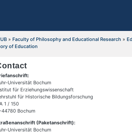
RUB
»
Faculty of Philosophy and Educational Research
»
Ed
tory of Education
Contact
riefanschrift:
uhr-Universität Bochum
nstitut für Erziehungswissenschaft
ehrstuhl für Historische Bildungsforschung
A 1 / 150
-44780 Bochum
traßenanschrift (Paketanschrift):
uhr-Universität Bochum