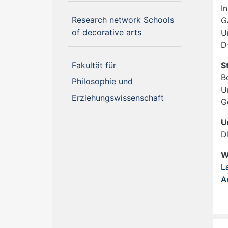
I
Research network Schools
G
(current)
of decorative arts
U
D
Fakultät für
S
B
Philosophie und
U
Erziehungswissenschaft
G
U
D
W
L
A