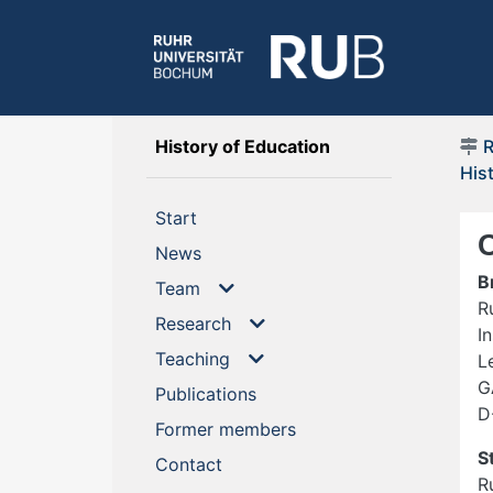
(current)
History of Education
His
(current)
Start
(current)
News
B
Team
R
Research
I
Teaching
L
G
(current)
Publications
D
(current)
Former members
S
(current)
Contact
R