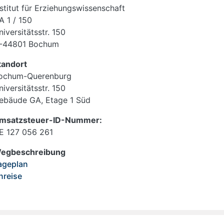
nstitut für Erziehungswissenschaft
A 1 / 150
niversitätsstr. 150
-44801 Bochum
tandort
ochum-Querenburg
niversitätsstr. 150
ebäude GA, Etage 1 Süd
msatzsteuer-ID-Nummer:
E 127 056 261
egbeschreibung
ageplan
nreise