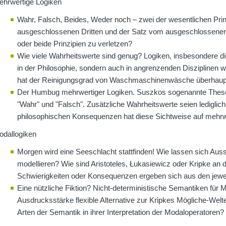
ehrwertige Logiken
Wahr, Falsch, Beides, Weder noch – zwei der wesentlichen Prin
ausgeschlossenen Dritten und der Satz vom ausgeschlossenen 
oder beide Prinzipien zu verletzen?
Wie viele Wahrheitswerte sind genug? Logiken, insbesondere di
in der Philosophie, sondern auch in angrenzenden Disziplinen 
hat der Reinigungsgrad von Waschmaschinenwäsche überhaupt 
Der Humbug mehrwertiger Logiken. Suszkos sogenannte These 
"Wahr" und "Falsch". Zusätzliche Wahrheitswerte seien lediglic
philosophischen Konsequenzen hat diese Sichtweise auf m
odallogiken
Morgen wird eine Seeschlacht stattfinden! Wie lassen sich Auss
modellieren? Wie sind Aristoteles, Łukasiewicz oder Kripke an 
Schwierigkeiten oder Konsequenzen ergeben sich aus den jewe
Eine nützliche Fiktion? Nicht-deterministische Semantiken für M
Ausdrucksstärke flexible Alternative zur Kripkes Mögliche-Wel
Arten der Semantik in ihrer Interpretation der Modaloperatoren?