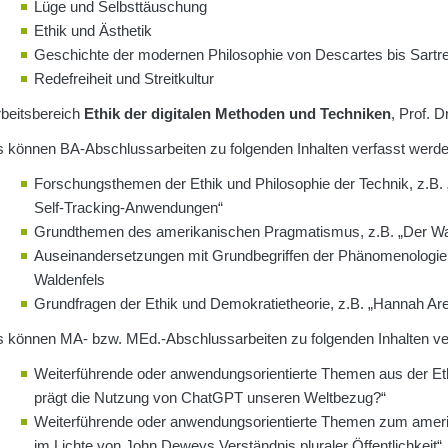
Lüge und Selbsttäuschung
Ethik und Ästhetik
Geschichte der modernen Philosophie von Descartes bis Sartr
Redefreiheit und Streitkultur
beitsbereich
Ethik der digitalen Methoden und Techniken
, Prof. D
 können BA-Abschlussarbeiten zu folgenden Inhalten verfasst werde
Forschungsthemen der Ethik und Philosophie der Technik, z.B. 
Self-Tracking-Anwendungen“
Grundthemen des amerikanischen Pragmatismus, z.B. „Der Wah
Auseinandersetzungen mit Grundbegriffen der Phänomenologie, 
Waldenfels
Grundfragen der Ethik und Demokratietheorie, z.B. „Hannah A
 können MA- bzw. MEd.-Abschlussarbeiten zu folgenden Inhalten ve
Weiterführende oder anwendungsorientierte Themen aus der Ethi
prägt die Nutzung von ChatGPT unseren Weltbezug?“
Weiterführende oder anwendungsorientierte Themen zum ameri
im Lichte von John Deweys Verständnis pluraler Öffentlichkeit“