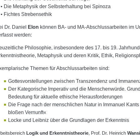
 Die Metaphysik der Selbsterhaltung bei Spinoza
• Fichtes Strebensethik
ei Dr. Daniel
Elon
können BA- und MA-Abschlussarbeiten im Um
erfasst werden:
euzeitliche Philosophie, insbesondere des 17. bis 19. Jahrhun
rkenntnistheorie, Metaphysik und deren Kritik, Ethik, Religionsp
xemplarische Themen für Abschlussarbeiten sind:
Gottesvorstellungen zwischen Transzendenz und Immanenz.
Der Kategorische Imperativ und die Menschenwürde. Grundl
Bedeutung für aktuelle ethische Herausforderungen
Die Frage nach der menschlichen Natur in Immanuel Kants 
bloßen Vernunft«
Locke und Leibniz über die Grundlagen der Erkenntnis
beitsbereich
Logik und Erkenntnistheorie
, Prof. Dr. Heinrich
Wans