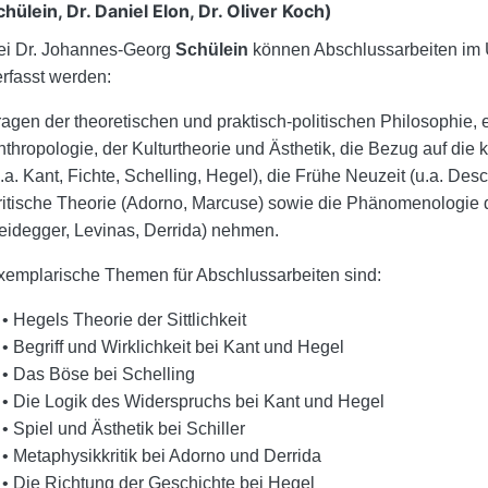
chülein, Dr. Daniel Elon, Dr. Oliver Koch)
ei Dr. Johannes-Georg
Schülein
können Abschlussarbeiten im 
erfasst werden:
ragen der theoretischen und praktisch-politischen Philosophie, 
nthropologie, der Kulturtheorie und Ästhetik, die Bezug auf di
.a. Kant, Fichte, Schelling, Hegel), die Frühe Neuzeit (u.a. Des
ritische Theorie (Adorno, Marcuse) sowie die Phänomenologie d
eidegger, Levinas, Derrida) nehmen.
xemplarische Themen für Abschlussarbeiten sind:
 Hegels Theorie der Sittlichkeit
 Begriff und Wirklichkeit bei Kant und Hegel
 Das Böse bei Schelling
 Die Logik des Widerspruchs bei Kant und Hegel
 Spiel und Ästhetik bei Schiller
 Metaphysikkritik bei Adorno und Derrida
 Die Richtung der Geschichte bei Hegel