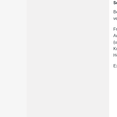
S
B
v
F
A
(u
K
H
E
•
•
•
•
•
•
•