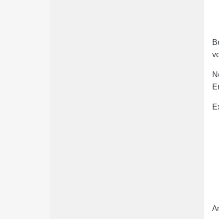
•
B
v
N
E
E
Ar