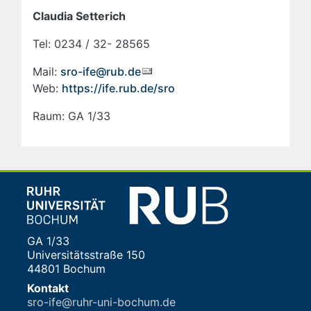
Claudia Setterich
Tel:
0234 / 32- 28565
Mail:
sro-ife@rub.de
Web:
https://ife.rub.de/sro
Raum:
GA 1/33
GA 1/33
Universitätsstraße 150
44801 Bochum
Kontakt
sro-ife@ruhr-uni-bochum.de