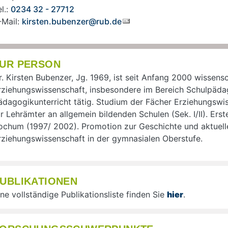
l.:
0234 32 - 27712
-Mail:
kirsten.bubenzer@rub.de
UR PERSON
r. Kirsten Bubenzer, Jg. 1969, ist seit Anfang 2000 wissensch
rziehungswissenschaft, insbesondere im Bereich Schulpäda
ädagogikunterricht tätig. Studium der Fächer Erziehungswis
ür Lehrämter an allgemein bildenden Schulen (Sek. I/II). Er
ochum (1997/ 2002). Promotion zur Geschichte und aktuell
rziehungswissenschaft in der gymnasialen Oberstufe.
UBLIKATIONEN
ine vollständige Publikationsliste finden Sie
hier
.