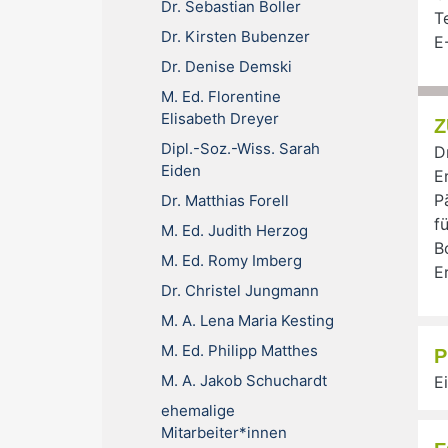
Dr. Sebastian Boller
Te
Dr. Kirsten Bubenzer
E
Dr. Denise Demski
M. Ed. Florentine
Elisabeth Dreyer
Z
Dipl.-Soz.-Wiss. Sarah
D
Eiden
E
P
Dr. Matthias Forell
f
M. Ed. Judith Herzog
B
M. Ed. Romy Imberg
E
Dr. Christel Jungmann
M. A. Lena Maria Kesting
M. Ed. Philipp Matthes
P
M. A. Jakob Schuchardt
E
ehemalige
Mitarbeiter*innen