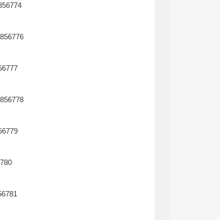
1856774
1856776
856777
1856778
856779
6780
56781