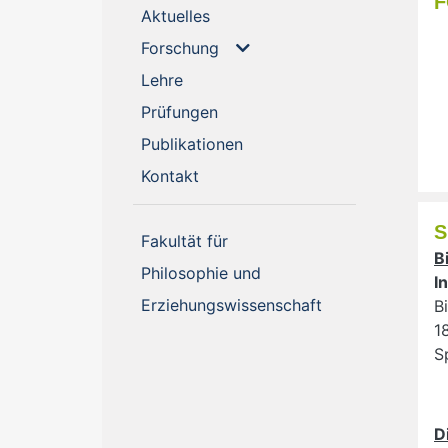
(current)
Aktuelles
Forschung
(current)
Lehre
(current)
Prüfungen
(current)
Publikationen
(current)
Kontakt
S
Fakultät für
B
Philosophie und
I
Erziehungswissenschaft
B
1
S
D