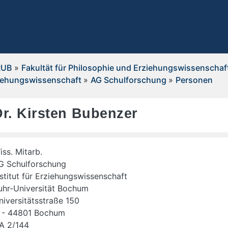
RUB
»
Fakultät für Philosophie und Erziehungswissenschaf
iehungswissenschaft
»
AG Schulforschung
»
Personen
Dr. Kirsten Bubenzer
iss. Mitarb.
G Schulforschung
nstitut für Erziehungswissenschaft
hr-Uni­ver­si­tät Bo­chum
i­ver­si­täts­stra­ße 150
 - 44801 Bo­chum
A 2/144