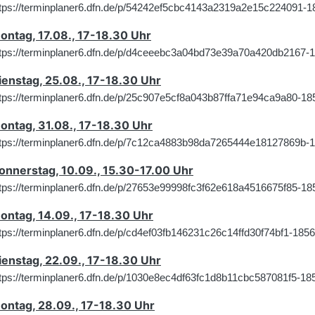
ttps://terminplaner6.dfn.de/p/54242ef5cbc4143a2319a2e15c224091-
ontag, 17.08., 17-18.30 Uhr
ttps://terminplaner6.dfn.de/p/d4ceeebc3a04bd73e39a70a420db2167-
ienstag, 25.08., 17-18.30 Uhr
ttps://terminplaner6.dfn.de/p/25c907e5cf8a043b87ffa71e94ca9a80-1
ontag, 31.08., 17-18.30 Uhr
ttps://terminplaner6.dfn.de/p/7c12ca4883b98da7265444e18127869b-
onnerstag, 10.09., 15.30-17.00 Uhr
ttps://terminplaner6.dfn.de/p/27653e99998fc3f62e618a4516675f85-1
ontag, 14.09., 17-18.30 Uhr
tps://terminplaner6.dfn.de/p/cd4ef03fb146231c26c14ffd30f74bf1-185
ienstag, 22.09., 17-18.30 Uhr
tps://terminplaner6.dfn.de/p/1030e8ec4df63fc1d8b11cbc587081f5-18
ontag, 28.09., 17-18.30 Uhr