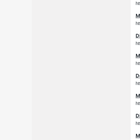
h
M
h
D
h
M
h
D
h
M
ht
D
ht
M