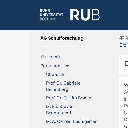
(current)
AG Schulforschung
Erz
(current)
Startseite
Personen
Übersicht
Prof. Dr. Gabriele
W
Bellenberg
A
Prof. Dr. Grit im Brahm
I
Ru
M. Ed. Steven
Un
Bauernfeind
D
M. A. Carolin Baumgarten
G